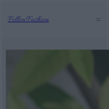
Ugrás
a
tartalomhoz
FollowFashion