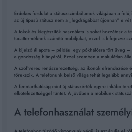
Érdekes fordulat a státuszszimbólumok világában a felúj
az új típusú státusz nem a „legdrágábbat újonnan” elvét
A tokok és kiegészítők használata is sokat hozzátesz a t
tucatterméknek számító mobiljukat, ezzel is kifejezve sz
A kijelző állapota – például egy pókhálósra tört üveg – 
a gondosság hiányáról. Ezzel szemben a makulátlan állap
A szoftveres rendszerezettség, az ikonok elrendezése és a
törekszik. A telefonunk belső világa tehát legalább anny
A fenntarthatóság mint új státuszérték egyre inkább tere
elkötelezettséggel tüntet. A jövőben a mobilunk státus
A telefonhasználat személy
A telefonhoz fűződő viszonyunk végül is azt árulja el ró