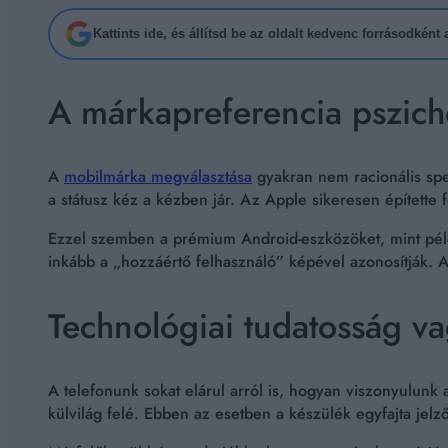
Kattints ide, és állítsd be az oldalt kedvenc forrásodként
A márkapreferencia pszicho
A
mobilmárka megválasztása
gyakran nem racionális spec
a státusz kéz a kézben jár. Az Apple sikeresen építette fel
Ezzel szemben a prémium Android-eszközöket, mint példáu
inkább a „hozzáértő felhasználó” képével azonosítják. A
Technológiai tudatosság va
A telefonunk sokat elárul arról is, hogyan viszonyulunk 
külvilág felé. Ebben az esetben a készülék egyfajta je