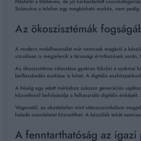
Másfelől a többéves, de jól karbantartott csúcskategóri
Számukra a telefon egy megbízható eszköz, nem pedig e
Az ökoszisztémák fogságá
A modern mobilhasználat már nemcsak magáról a készülékr
vizuálisan is megjelenik a társasági érintkezések során, 
Az ökoszisztéma választása gyakran tükrözi a szakmai k
beilleszkedés eszköze is lehet. A digitális eszközparkun
A hűség egy adott márkához sokszor generációs sajátossá
közvetlenül befolyásolja a felhasználó digitális énképét.
Végezetül, az okostelefon mint státuszszimbólum megjele
haladó szemléletet közvetíthet. A készülék tehát nemc
A fenntarthatóság az igazi 