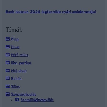
Ezek lesznek 2026 legforróbb nyári sminktrendjei
Témák
Blog
Divat
Férfi stílus
Illat, parfüm
Női divat
Ruhák
Stílus
Szépségápolás
Szemöldöktetoválás