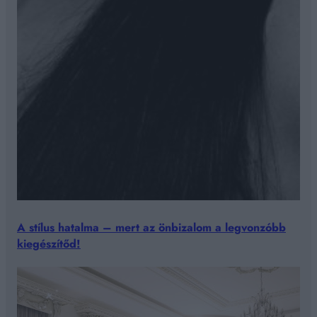
A stílus hatalma – mert az önbizalom a legvonzóbb
kiegészítőd!