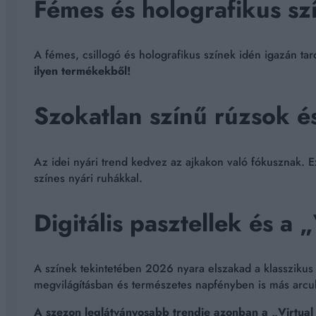
Fémes és holografikus sz
A fémes, csillogó és holografikus színek idén igazán t
ilyen termékekből!
Szokatlan színű rúzsok é
Az idei nyári trend kedvez az ajkakon való fókusznak. E
színes nyári ruhákkal.
Digitális pasztellek és a 
A színek tekintetében 2026 nyara elszakad a klasszikus b
megvilágításban és természetes napfényben is más arcuk
A szezon leglátványosabb trendje azonban a „Virtual S