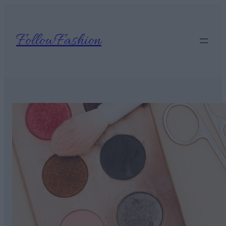
Ugrás
a
tartalomhoz
FollowFashion