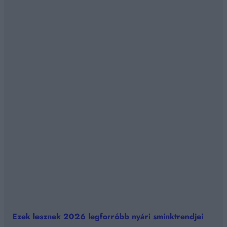
Ezek lesznek 2026 legforróbb nyári sminktrendjei