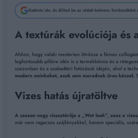
Kattints ide, és állítsd be az oldalt kedvenc forrásodként
A textúrák evolúciója és 
Ahhoz, hogy valaki mesterien ötvözze a fémes csillogás
legfontosabb pillére idén is a termékkémia és a rétege
szezonban és a szabadtéri fotózások idején, ahol a techn
modern sminkeket, azok sem maradnak üres kézzel.
S
Vizes hatás újratöltve
A szezon nagy visszatérője a „Wet look”, azaz a vize
már nem ragacsos szájfényekkel, hanem speciális, szárad