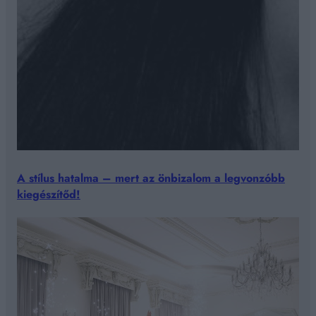
A stílus hatalma – mert az önbizalom a legvonzóbb
kiegészítőd!