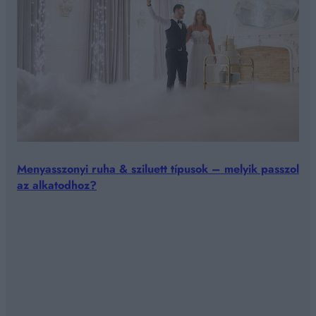
Menyasszonyi ruha & sziluett típusok – melyik passzol
az alkatodhoz?