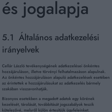
és jogalapja
5.1 Általános adatkezelési
irányelvek
Cellár László tevékenységének adatkezelései önkéntes
hozzájáruláson, illetve törvényi felhatalmazáson alapulnak.
Az önkéntes hozzájáruláson alapuló adatkezelések esetében
az érintettek e hozzájárulásukat az adatkezelés bármely
szakában visszavonhatják.
Bizonyos esetekben a megadott adatok egy körének
kezelését, tárolását, továbbítását jogszabályok teszik
kötelezővé, melyről külön értesítjük ügyfeleinket.