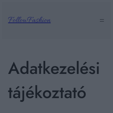
Ugrás
a
tartalomhoz
FollowFashion
Adatkezelési
tájékoztató