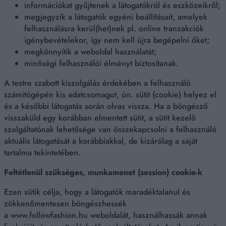
információkat gyűjtenek a látogatókról és eszközeikről;
megjegyzik a látogatók egyéni beállításait, amelyek
felhasználásra kerül(het)nek pl. online tranzakciók
igénybevételekor, így nem kell újra begépelni őket;
megkönnyítik a weboldal használatát;
minőségi felhasználói élményt biztosítanak.
A testre szabott kiszolgálás érdekében a felhasználó
számítógépén kis adatcsomagot, ún. sütit (cookie) helyez el
és a későbbi látogatás során olvas vissza. Ha a böngésző
visszaküld egy korábban elmentett sütit, a sütit kezelő
szolgáltatónak lehetősége van összekapcsolni a felhasználó
aktuális látogatását a korábbiakkal, de kizárólag a saját
tartalma tekintetében.
Feltétlenül szükséges, munkamenet (session) cookie-k
Ezen sütik célja, hogy a látogatók maradéktalanul és
zökkenőmentesen böngészhessék
a www.followfashion.hu weboldalát, használhassák annak