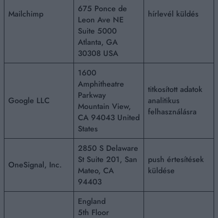
675 Ponce de
Mailchimp
hírlevél küldés
Leon Ave NE
Suite 5000
Atlanta, GA
30308 USA
1600
Amphitheatre
titkosított adatok
Parkway
Google LLC
analitikus
Mountain View,
felhasználásra
CA 94043 United
States
2850 S Delaware
St Suite 201, San
push értesítések
OneSignal, Inc.
Mateo, CA
küldése
94403
England
5th Floor