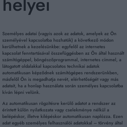
helyei
Személyes adatai (vagyis azok az adatok, amelyek az Ön
személyével kapcsolatba hozhatók) a következő módon
kerülhetnek a kezelésünkbe: egyfelől az internetes
kapcsolat fenntartásával összefüggésben az Ön által használt
számítógéppel, böngészőprogrammal, internetes címmel, a
látogatott oldalakkal kapcsolatos technikai adatok
automatikusan képződnek számítógépes rendszerünkben,
másfelől Ön is megadhatja nevét, elérhetőségét vagy más
adatait, ha a honlap használata során személyes kapcsolatba
kíván lépni velünk.
Az automatikusan rögzítésre kerülő adatot a rendszer az
érintett külön nyilatkozata vagy cselekménye nélkül a
belépéskor, illetve kilépéskor automatikusan naplózza. Ezen
adat egyéb személyes felhasználói adatokkal – törvény által