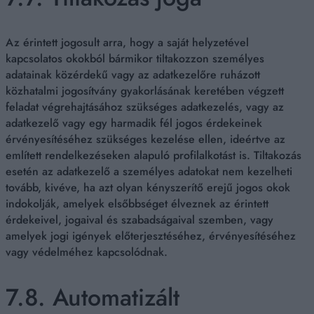
Az érintett jogosult arra, hogy a saját helyzetével
kapcsolatos okokból bármikor tiltakozzon személyes
adatainak közérdekű vagy az adatkezelőre ruházott
közhatalmi jogosítvány gyakorlásának keretében végzett
feladat végrehajtásához szükséges adatkezelés, vagy az
adatkezelő vagy egy harmadik fél jogos érdekeinek
érvényesítéséhez szükséges kezelése ellen, ideértve az
említett rendelkezéseken alapuló profilalkotást is. Tiltakozás
esetén az adatkezelő a személyes adatokat nem kezelheti
tovább, kivéve, ha azt olyan kényszerítő erejű jogos okok
indokolják, amelyek elsőbbséget élveznek az érintett
érdekeivel, jogaival és szabadságaival szemben, vagy
amelyek jogi igények előterjesztéséhez, érvényesítéséhez
vagy védelméhez kapcsolódnak.
7.8. Automatizált