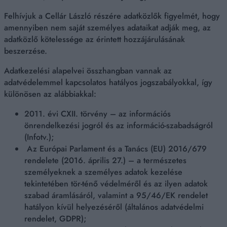
Felhívjuk a Cellár László részére adatközlők figyelmét, hogy
amennyiben nem saját személyes adataikat adják meg, az
adatközlő kötelessége az érintett hozzájárulásának
beszerzése.
Adatkezelési alapelvei összhangban vannak az
adatvédelemmel kapcsolatos hatályos jogszabályokkal, így
különösen az alábbiakkal:
2011. évi CXII. törvény – az információs
önrendelkezési jogról és az információ-szabadságról
(Infotv.);
Az Európai Parlament és a Tanács (EU) 2016/679
rendelete (2016. április 27.) – a természetes
személyeknek a személyes adatok kezelése
tekintetében tör-ténő védelméről és az ilyen adatok
szabad áramlásáról, valamint a 95/46/EK rendelet
hatályon kívül helyezéséről (általános adatvédelmi
rendelet, GDPR);