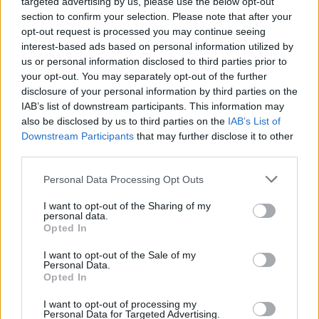
targeted advertising by us, please use the below opt-out
korlátozza az adatkezelést, ha az alábbi feltételek
section to confirm your selection. Please note that after your
valamelyike teljesül:
opt-out request is processed you may continue seeing
az érintett vitatja a személyes adatok pontosságát, ez
interest-based ads based on personal information utilized by
esetben a korlátozás arra az időtartamra
us or personal information disclosed to third parties prior to
vonatkozik, amely lehetővé teszi, a személyes adatok
your opt-out. You may separately opt-out of the further
pontosságának ellenőrzését;
disclosure of your personal information by third parties on the
az adatkezelés jogellenes, és az érintett ellenzi az
IAB’s list of downstream participants. This information may
also be disclosed by us to third parties on the
IAB’s List of
adatok törlését, és ehelyett kéri azok felhasználásának
Downstream Participants
that may further disclose it to other
korlátozását;
third parties.
az adatkezelőnek már nincs szüksége a személyes
adatokra adatkezelés céljából, de az érintett igényli
Personal Data Processing Opt Outs
azokat jogi igények előterjesztéséhez,
érvényesítéséhez vagy védelméhez; vagy
I want to opt-out of the Sharing of my
personal data.
az érintett tiltakozott az adatkezelés ellen; ez esetben a
Opted In
korlátozás arra az időtartamra vonatkozik, amíg
megállapításra nem kerül, hogy az adatkezelő jogos
I want to opt-out of the Sale of my
Personal Data.
indokai elsőbbséget élveznek-e az érintett jogos
Opted In
indokaival szemben.
I want to opt-out of processing my
Ha az adatkezelés korlátozás alá esik, a személyes adatokat
Personal Data for Targeted Advertising.