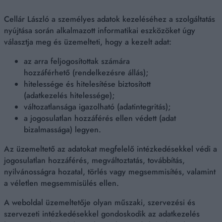
Cellár László a személyes adatok kezeléséhez a szolgáltatás
nyújtása során alkalmazott informatikai eszközöket úgy
választja meg és üzemelteti, hogy a kezelt adat:
az arra feljogosítottak számára
hozzáférhető (rendelkezésre állás);
hitelessége és hitelesítése biztosított
(adatkezelés hitelessége);
változatlansága igazolható (adatintegritás);
a jogosulatlan hozzáférés ellen védett (adat
bizalmassága) legyen.
Az üzemeltető az adatokat megfelelő intézkedésekkel védi a
jogosulatlan hozzáférés, megváltoztatás, továbbítás,
nyilvánosságra hozatal, törlés vagy megsemmisítés, valamint
a véletlen megsemmisülés ellen.
A weboldal üzemeltetője olyan műszaki, szervezési és
szervezeti intézkedésekkel gondoskodik az adatkezelés