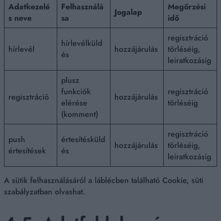
Adatkezelé
Felhasználá
Megőrzési
Jogalap
s neve
sa
idő
regisztráció
hírlevélküld
hírlevél
hozzájárulás
törléséig,
és
leiratkozásig
plusz
funkciók
regisztráció
regisztráció
hozzájárulás
elérése
törléséig
(komment)
regisztráció
push
értesítésküld
hozzájárulás
törléséig,
értesítések
és
leiratkozásig
A sütik felhasználásáról a láblécben található Cookie, süti
szabályzatban olvashat.