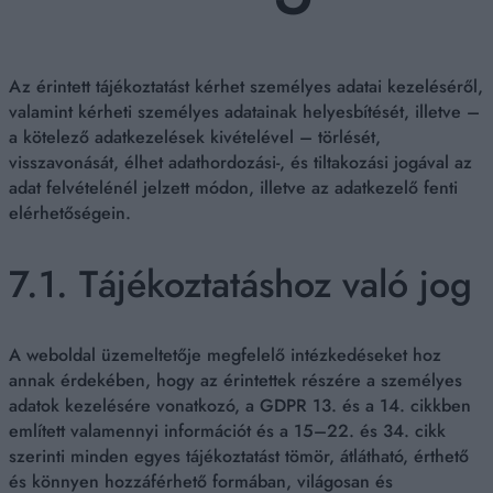
Az érintett tájékoztatást kérhet személyes adatai kezeléséről,
valamint kérheti személyes adatainak helyesbítését, illetve –
a kötelező adatkezelések kivételével – törlését,
visszavonását, élhet adathordozási-, és tiltakozási jogával az
adat felvételénél jelzett módon, illetve az adatkezelő fenti
elérhetőségein.
7.1. Tájékoztatáshoz való jog
A weboldal üzemeltetője megfelelő intézkedéseket hoz
annak érdekében, hogy az érintettek részére a személyes
adatok kezelésére vonatkozó, a GDPR 13. és a 14. cikkben
említett valamennyi információt és a 15–22. és 34. cikk
szerinti minden egyes tájékoztatást tömör, átlátható, érthető
és könnyen hozzáférhető formában, világosan és