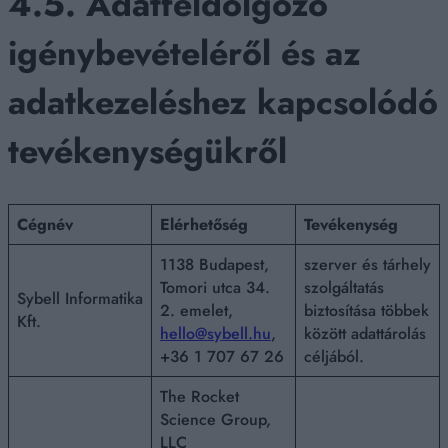
4.5. Adatfeldolgozó
igénybevételéről és az
adatkezeléshez kapcsolódó
tevékenységükről
Cégnév
Elérhetőség
Tevékenység
1138 Budapest,
szerver és tárhely
Tomori utca 34.
szolgáltatás
Sybell Informatika
2. emelet,
biztosítása többek
Kft.
hello@sybell.hu
,
között adattárolás
+36 1 707 67 26
céljából.
The Rocket
Science Group,
LLC