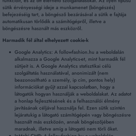
funkcióit, és az ott elérhető szolgáltatásokat. Az ilyen típusú
sütik érvényességi ideje a munkamenet (böngészés)
befejezéséig tart, a böngésző bezárásával a sütik e fajtája
automatikusan törlődik a számítógépről, illetve a
böngészésre használt más eszközről.
Harmadik
fél által elhelyezett cookie-k
Google Analytics: A followfashion.hu a weboldalán
alkalmazza a Google Analytics-et, mint harmadik fél
sütijeit is. A Google Analytics statisztikai célú
szolgáltatás használatával, anonimizált (nem
beazonosítható a személy, ip cím, pontos hely)
információkat gyűjt azzal kapcsolatban, hogy a
látogatók hogyan használják a weboldalakat. Az adatot
a honlap fejlesztésének és a felhasználói élmény
javításának céljával használja fel. Ezen sütik szintén
lejáratukig a látogató számítógépén vagy böngészésre
használt más eszközén, annak böngészőjében
maradnak, illetve amíg a látogató nem törli őket.
InMobi CMP: A followfashion.hu a weboldalán