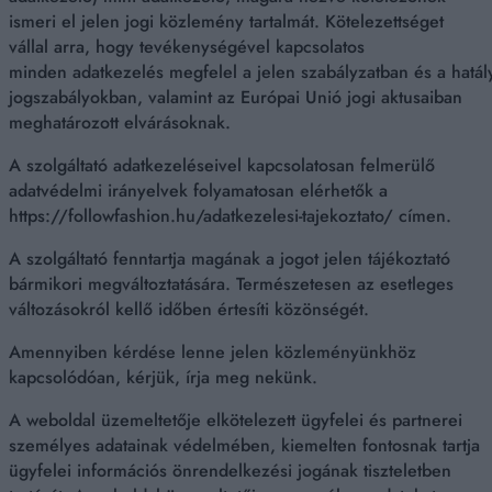
ismeri el jelen jogi közlemény tartalmát. Kötelezettséget
vállal arra, hogy tevékenységével kapcsolatos
minden adatkezelés megfelel a jelen szabályzatban és a hatá
jogszabályokban, valamint az Európai Unió jogi aktusaiban
meghatározott elvárásoknak.
A szolgáltató adatkezeléseivel kapcsolatosan felmerülő
adatvédelmi irányelvek folyamatosan elérhetők a
https://followfashion.hu/adatkezelesi-tajekoztato/ címen.
A szolgáltató fenntartja magának a jogot jelen tájékoztató
bármikori megváltoztatására. Természetesen az esetleges
változásokról kellő időben értesíti közönségét.
Amennyiben kérdése lenne jelen közleményünkhöz
kapcsolódóan, kérjük, írja meg nekünk.
A weboldal üzemeltetője elkötelezett ügyfelei és partnerei
személyes adatainak védelmében, kiemelten fontosnak tartja
ügyfelei információs önrendelkezési jogának tiszteletben