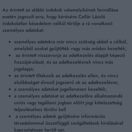
Az érintett az alábbi indokok valamelyikének fennállása
esetén jogosult arra, hogy kérésére Cellár László
indokolatlan késedelem nélkül törölje a rá vonatkozó
személyes adatokat:
személyes adatokra már nincs szükség abból a célból,
amelyből azokat gyűjtötték vagy más módon kezelték;
az érintett visszavonja az adatkezelés alapját képező
hozzájárulását, és az adatkezelésnek nincs más
jogalapja;
az érintett tiltakozik az adatkezelés ellen, és nincs
elsőbbséget élvező jogszerű ok az adatkezelésre;
a személyes adatokat jogellenesen kezelték;
a személyes adatokat az adatkezelőre alkalmazandó
uniós vagy tagállami jogban előírt jogi kötelezettség
teljesítéséhez törölni kell
a személyes adatok gyűjtésére információs
társadalommal összefüggő szolgáltatások kínálásával
kapcsolatosan került sor.