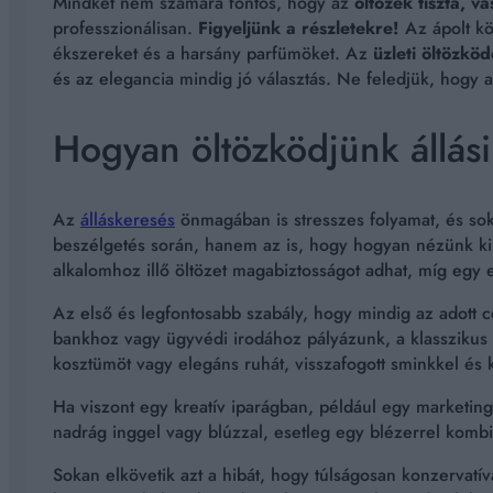
Mindkét nem számára fontos, hogy az
öltözék tiszta, va
professzionálisan.
Figyeljünk a részletekre!
Az ápolt kö
ékszereket és a harsány parfümöket. Az
üzleti öltözkö
és az elegancia mindig jó választás. Ne feledjük, hogy
Hogyan öltözködjünk állási
Az
álláskeresés
önmagában is stresszes folyamat, és sok
beszélgetés során, hanem az is, hogy hogyan nézünk ki –
alkalomhoz illő öltözet magabiztosságot adhat, míg egy e
Az első és legfontosabb szabály, hogy mindig az adott c
bankhoz vagy ügyvédi irodához pályázunk, a klasszikus üz
kosztümöt vagy elegáns ruhát, visszafogott sminkkel és k
Ha viszont egy kreatív iparágban, például egy marketing
nadrág inggel vagy blúzzal, esetleg egy blézerrel kombi
Sokan elkövetik azt a hibát, hogy túlságosan konzervatív