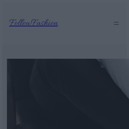
Ugrás
a
tartalomhoz
FollowFashion