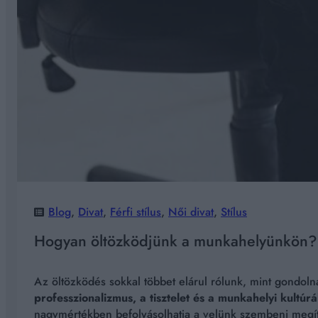
Blog
, 
Divat
, 
Férfi stílus
, 
Női divat
, 
Stílus
Hogyan öltözködjünk a munkahelyünkön?
Az öltözködés sokkal többet elárul rólunk, mint gondol
professzionalizmus, a tisztelet és a munkahelyi kultúrá
nagymértékben befolyásolhatja a velünk szembeni megítél