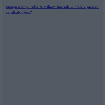
Menyasszonyi ruha & sziluett típusok – melyik passzol
az alkatodhoz?