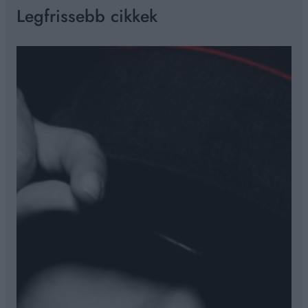
r
Legfrissebb cikkek
c
h