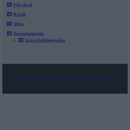
Női divat
Ruhák
Stílus
Szépségápolás
Szemöldöktetoválás
Impresszum
Adatkezelési tájékoztató
Süti beállítások