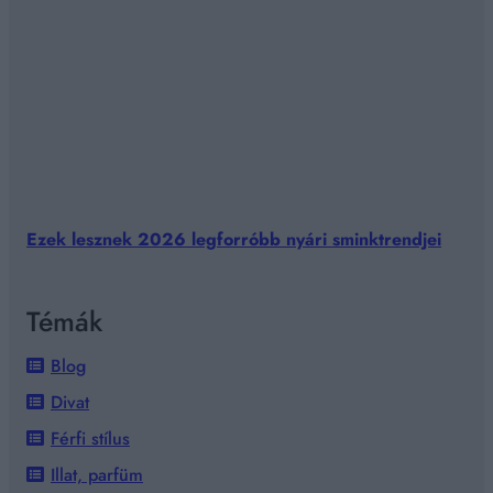
Ezek lesznek 2026 legforróbb nyári sminktrendjei
Témák
Blog
Divat
Férfi stílus
Illat, parfüm