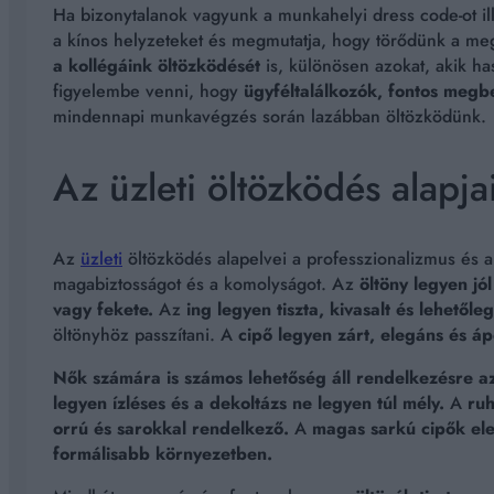
Ha bizonytalanok vagyunk a munkahelyi dress code-ot il
a kínos helyzeteket és megmutatja, hogy törődünk a me
a kollégáink öltözködését
is, különösen azokat, akik ha
figyelembe venni, hogy
ügyféltalálkozók, fontos megb
mindennapi munkavégzés során lazábban öltözködünk.
Az üzleti öltözködés alapja
Az
üzleti
öltözködés alapelvei a professzionalizmus és 
magabiztosságot és a komolyságot. Az
öltöny legyen jó
vagy fekete.
Az
ing legyen tiszta, kivasalt és lehetőle
öltönyhöz passzítani. A
cipő legyen zárt, elegáns és áp
Nők számára is számos lehetőség áll rendelkezésre az 
legyen ízléses és a dekoltázs ne legyen túl mély.
A
ruh
orrú és sarokkal rendelkező.
A
magas sarkú cipők ele
formálisabb környezetben.