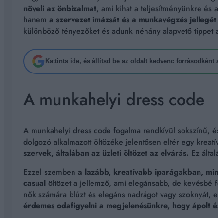
növeli az önbizalmat
, ami kihat a teljesítményünkre és
hanem
a szervezet imázsát és a munkavégzés jellegét 
különböző tényezőket és adunk néhány alapvető tippet a
Kattints ide, és állítsd be az oldalt kedvenc forrásodként
A munkahelyi dress code
A munkahelyi dress code fogalma rendkívül sokszínű, 
dolgozó alkalmazott öltözéke jelentősen eltér egy krea
szervek, általában az üzleti öltözet az elvárás.
Ez által
Ezzel szemben
a lazább, kreatívabb iparágakban, min
casual
öltözet a jellemző, ami elegánsabb, de kevésbé fo
nők számára blúzt és elegáns nadrágot vagy szoknyát, es
érdemes odafigyelni a megjelenésünkre, hogy ápolt és 