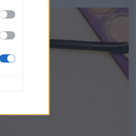
zetes vonalát, így harmonikus és visszafogott hatást
a
szemöldök egyensúlyt teremtsen az arcvonások között
rcsúbb hatást kelt.
monikusan követi az arcvonalat.
teljes állvonalat.
llrészt, és kiemeli a szemeket.
ttabb hatást ad.