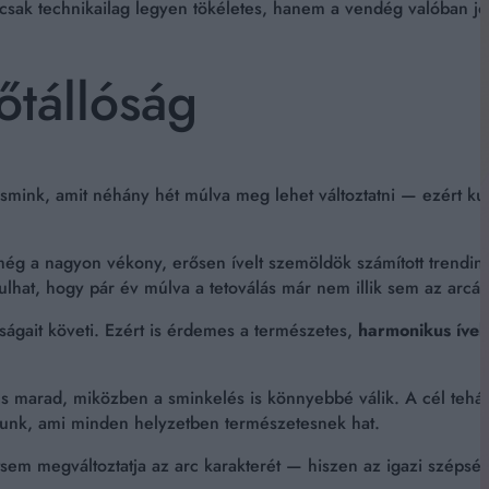
 csak technikailag legyen tökéletes, hanem a vendég valóban jó
őtállóság
smink, amit néhány hét múlva meg lehet változtatni — ezért k
még a nagyon vékony, erősen ívelt szemöldök számított trendin
lhat, hogy pár év múlva a tetoválás már nem illik sem az arcáho
ságait követi. Ezért is érdemes a természetes,
harmonikus ívek
áns marad, miközben a sminkelés is könnyebbé válik. A cél teh
unk, ami minden helyzetben természetesnek hat.
tsem megváltoztatja az arc karakterét — hiszen az igazi szépsé