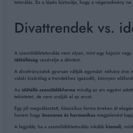
tetoválás. Ez a lépés biztosítja, hogy a végeredmény ne
Divattrendek vs. id
A szemöldöktetoválás nem olyan, mint egy hajszín vagy 
időtállóság
vezérelje a döntést.
A divatirányzatok gyorsan váltják egymást: néhány éve 
valaki kizárólag a trendekhez igazodik, könnyen előfordu
Az
időtálló szemöldökforma
mindig az arc egyéni adott
tekintetet, de nem uralják el az arcot.
Egy jól megválasztott, klasszikus forma éveken át eleg
hanem hogy
önazonos és harmonikus
megjelenést kapj
A legjobb, ha a szemöldöktetoválás inkább
kiemeli
, min