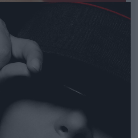
egjobban az arcodhoz?