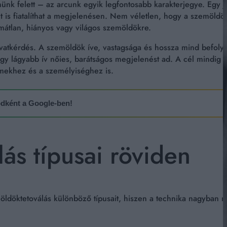
münk felett – az arcunk egyik legfontosabb karakterjegye. Egy 
et is fiatalíthat a megjelenésen. Nem véletlen, hogy a szemöldö
mátlan, hiányos vagy világos szemöldökre.
vatkérdés. A szemöldök íve, vastagsága és hossza mind befolyá
 egy lágyabb ív nőies, barátságos megjelenést ad. A cél mindi
emekhez és a személyiséghez is.
sodként a Google-ben!
ás típusai röviden
möldöktetoválás különböző típusait, hiszen a technika nagyba