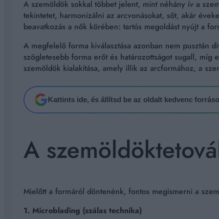
A szemöldök sokkal többet jelent, mint néhány ív a sze
tekintetet, harmonizálni az arcvonásokat, sőt, akár évek
beavatkozás a nők körében: tartós megoldást nyújt a for
A megfelelő forma kiválasztása azonban nem pusztán di
szögletesebb forma erőt és határozottságot sugall, míg
szemöldök kialakítása, amely illik az arcformához, a sz
Kattints ide, és állítsd be az oldalt kedvenc forrá
A szemöldöktetovál
Mielőtt a formáról döntenénk, fontos megismerni a sze
1. Microblading (szálas technika)