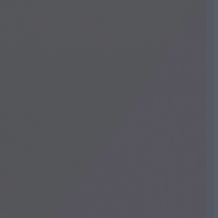
válás előtt?
karakteréhez és az egyéniséghez. A folyamat mindig
szemöldökszőrök irányát, és meghallgatja az
sítja. Ennek segítségével a szakember megtervezi a
ló tudja, hogy mi az, ami az arcodhoz és
lyre szabott tervezési módszerrel dolgozik. Nála a
 harmonikus és egyedi lesz.
eg az elképzeléseinek. Csak ezután kezdődik maga a