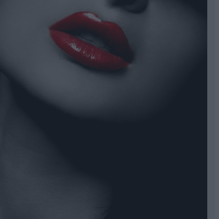
jól megválasztott szemöldökforma képes kiemelni a
ktetoválás az egyik legnépszerűbb esztétikai
solja, hogyan érzékelik mások az arcunkat. Egy
g a természetes egyensúly megteremtése – vagyis olyan
n meghatározza a végeredmény megjelenését.