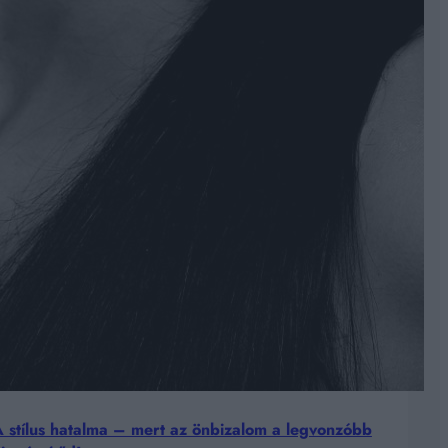
l élethű. Kifejezetten ajánlott azoknak, akik dúsabb,
b, kevésbé „rajzolt” hatású. Ez a típus
ározottabb árnyalatot kap. Ideális választás azoknak,
onizáljon az arc aktuális karakterével és az idő
 stílus hatalma – mert az önbizalom a legvonzóbb