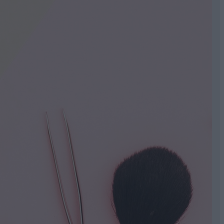
l is érezze magát az új szemöldökével.
ulcsfontosságú, hogy
ne a pillanatnyi divat
, hanem az
ek, ma pedig a természetes, dúsabb forma hódít. Ha
z, sem az aktuális stílushoz.
et
választani – olyanokat, amelyek finoman kiemelik a
át nem az, hogy „divatos” szemöldökünk legyen,
g mindig az egyensúlyban rejlik.