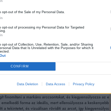
In
ő arányok nagyon fontosak.
o opt-out of the Sale of my Personal Data.
In
éget helyezi előtérbe. Lágy, enyhén ívelt, követi az arc termés
verzális választásnak tekinthető.
to opt-out of processing my Personal Data for Targeted
ing.
In
ldökforma összhangj
o opt-out of Collection, Use, Retention, Sale, and/or Sharing
ersonal Data that Is Unrelated with the Purposes for which it
lected.
Out
CONFIRM
nem az arcformához való illeszkedésben rejlik. A cél, hogy a 
okat.
Data Deletion
Data Access
Privacy Policy
 szemöldököt választani, mert optikailag nyújtja az arcot, és ka
 enyhén ívelt, természetes szemöldök a legelőnyösebb, mert har
ít finomítani a markáns arccsontokat, és kiegyensúlyozza az erő
n emelkedő forma az ideális, mert ellensúlyozza a keskenyebb á
 tekintetet, és vizuálisan rövidíti az arcot, így kiegyensúlyozo