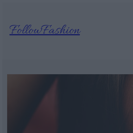
Ugrás
a
tartalomhoz
FollowFashion