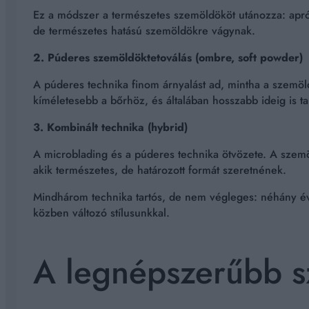
Ez a módszer a természetes szemöldököt utánozza: apró, 
de természetes hatású szemöldökre vágynak.
2. Púderes szemöldöktetoválás (ombre, soft powder)
A púderes technika finom árnyalást ad, mintha a szemö
kíméletesebb a bőrhöz, és általában hosszabb ideig is tar
3. Kombinált technika (hybrid)
A microblading és a púderes technika ötvözete. A szemöl
akik természetes, de határozott formát szeretnének.
Mindhárom technika tartós, de nem végleges: néhány éven
közben változó stílusunkkal.
A legnépszerűbb 