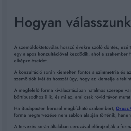
Hogyan válasszunk 
A szemöldöktetoválás hosszú évekre szóló döntés, ezért
egy alapos
konzultációval
kezdődik, ahol a szakember fe
elképzeléseidet.
A konzultáció során kiemelten fontos a
szimmetria
és a
szemöldök ívét és hosszát úgy, hogy az kiemelje a tekint
A megfelelő forma kiválasztásában hatalmas szerepe va
bőrtípusodhoz illik, és mi az, ami csak rövid távon mutat 
Ha Budapesten keresel megbízható szakembert,
Orosz 
forma megtervezése nem sablon alapján történik, hanem
A tervezés során általában ceruzával előrajzolják a fo