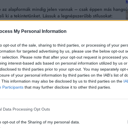
k
e az alapformák mindig jelen vannak – csak éppen más hangsúlly
i ki a tekintetünket. Lássuk a legnépszerűbb stílusokat:
ocess My Personal Information
ált közkedveltté. Fiatalos, modern megjelenést ad, és optikaila
gyensúlyozottabb hatást kelt.
to opt-out of the sale, sharing to third parties, or processing of your per
formation for targeted advertising by us, please use the below opt-out s
r selection. Please note that after your opt-out request is processed y
eing interest-based ads based on personal information utilized by us or
lkedik, majd természetesen visszahajlik, ezzel finom keretet ad
disclosed to third parties prior to your opt-out. You may separately opt-
li a tekintetet, és nőies vonásokat kölcsönöz.
losure of your personal information by third parties on the IAB’s list of
. This information may also be disclosed by us to third parties on the
IA
Participants
that may further disclose it to other third parties.
zik, mint egy „S” betű. Ez a stílus játékos, mégis elegáns, de
t.
l Data Processing Opt Outs
M
o opt-out of the Sharing of my personal data.
ntetet, és optikailag megemeli a szemeket. Ez a forma magabizt