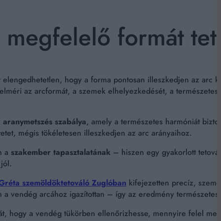
megfelelő formát teto
 elengedhetetlen, hogy a forma pontosan illeszkedjen az arc 
lméri az arcformát, a szemek elhelyezkedését, a természetes 
z
aranymetszés szabálya
, amely a természetes harmóniát bizto
etet, mégis tökéletesen illeszkedjen az arc arányaihoz.
n a
szakember tapasztalatának
– hiszen egy gyakorlott tetová
jól.
Gréta szemöldöktetováló Zuglóban
kifejezetten precíz, szemé
 a vendég arcához igazítottan – így az eredmény természetes,
rmát, hogy a vendég tükörben ellenőrizhesse, mennyire felel m