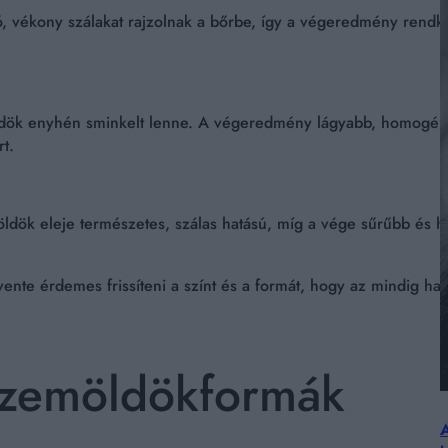
vékony szálakat rajzolnak a bőrbe, így a végeredmény rendkívü
ldök enyhén sminkelt lenne. A végeredmény lágyabb, homogéneb
t.
dök eleje természetes, szálas hatású, míg a vége sűrűbb és hat
te érdemes frissíteni a színt és a formát, hogy az mindig harm
szemöldökformák
A